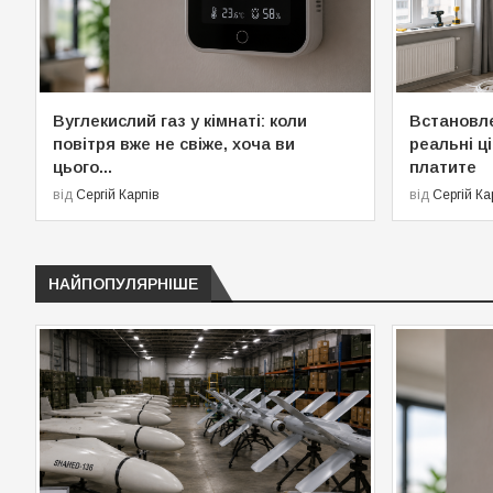
Вуглекислий газ у кімнаті: коли
Встановле
повітря вже не свіже, хоча ви
реальні ці
цього...
платите
від
Сергій Карпів
від
Сергій Ка
НАЙПОПУЛЯРНІШЕ