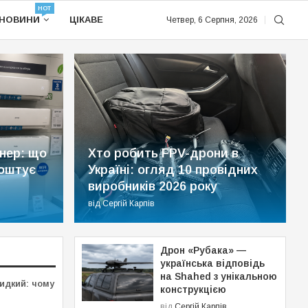
HOT
НОВИНИ
ЦІКАВЕ
Четвер, 6 Серпня, 2026
нер: що
Хто робить FPV-дрони в
коштує
Україні: огляд 10 провідних
виробників 2026 року
НОВИНИ
від
Сергій Карпів
НОВИНИ
Дрон «Рубака» —
українська відповідь
Сергій Карпів
21.07.2026
Сергій Карпів
20
на Shahed з унікальною
идкий: чому
конструкцією
від
Сергій Карпів