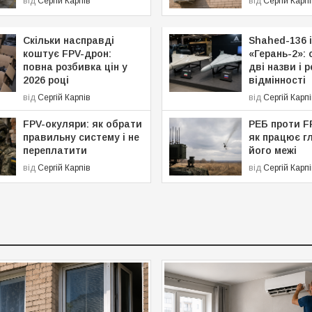
від
Сергій Карпів
від
Сергій Карпі
Скільки насправді
Shahed-136 і
коштує FPV-дрон:
«Герань-2»: 
повна розбивка цін у
дві назви і 
2026 році
відмінності
від
Сергій Карпів
від
Сергій Карпі
FPV-окуляри: як обрати
РЕБ проти F
правильну систему і не
як працює гл
переплатити
його межі
від
Сергій Карпів
від
Сергій Карпі