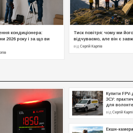
ння кондиціонера:
Тиск повітря: чому ми його
ни 2026 року і за що ви
відчуваємо, але він є зав
від
Сергій Карпів
рпів
Купити FPV-
ЗСУ: практи
для волонте
від
Сергій Карп
Екшн-камера