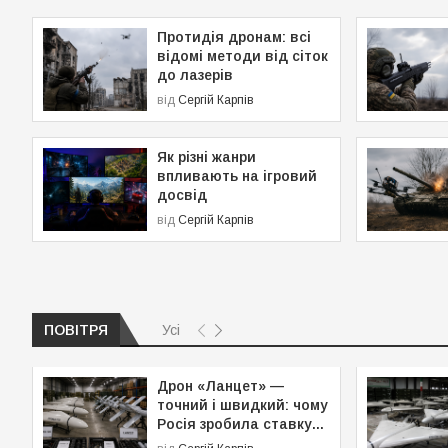
Протидія дронам: всі
відомі методи від сіток
до лазерів
від
Сергій Карпів
Як різні жанри
впливають на ігровий
досвід
від
Сергій Карпів
Усі
ПОВІТРЯ
Дрон «Ланцет» —
точний і швидкий: чому
Росія зробила ставку...