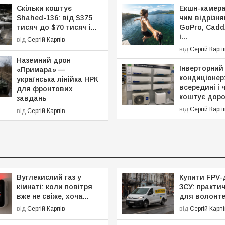
Скільки коштує
Екшн-камера
Shahed-136: від $375
чим відрізн
тисяч до $70 тисяч і...
GoPro, Caddx
і...
від
Сергій Карпів
від
Сергій Карп
Наземний дрон
Інверторний
«Примара» —
кондиціонер
українська лінійка НРК
всередині і 
для фронтових
коштує дор
завдань
від
Сергій Карп
від
Сергій Карпів
Вуглекислий газ у
Купити FPV-
кімнаті: коли повітря
ЗСУ: практи
вже не свіже, хоча...
для волонте
від
Сергій Карпів
від
Сергій Карп