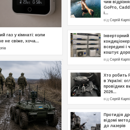
чим відрізн
GoPro, Caddx
і...
від
Сергій Карп
й газ у кімнаті: коли
Інверторний
е не свіже, хоча...
кондиціонер
всередині і 
рпів
коштує дор
від
Сергій Карп
Хто робить 
в Україні: ог
провідних в
2026...
від
Сергій Карп
Протидія др
відомі метод
до лазерів