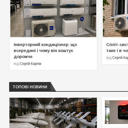
Інверторний кондиціонер: що
Спліт-сис
всередині і чому він коштує
таке і в чо
дорожче
від
Сергій Ка
від
Сергій Карпів
ТОПОВІ НОВИНИ