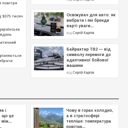
и повітря
Освіжувач для авто: як
д $375 тисяч
вибрати і які бренди
варті уваги...
українська
від
Сергій Карпів
авдань
актичний
Байрактар TB2 — від
символу перемоги до
дрізняються
адаптивної бойової
вибрати
машини
від
Сергій Карпів
а і
Чому в горах холодно,
: що це
а в стратосфері
 між...
тепліше: температура
повітря...