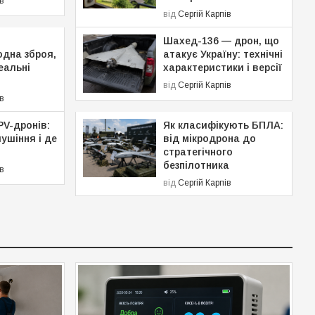
в
від
Сергій Карпів
Шахед-136 — дрон, що
одна зброя,
атакує Україну: технічні
реальні
характеристики і версії
від
Сергій Карпів
в
PV-дронів:
Як класифікують БПЛА:
ушіння і де
від мікродрона до
стратегічного
безпілотника
в
від
Сергій Карпів