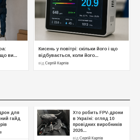
ра:
Кисень у повітрі: скільки його і що
що ви...
відбувається, коли його...
від
Сергій Карпів
дрон для
Хто робить FPV-дрони
чний гайд
в Україні: огляд 10
рів
провідних виробників
2026...
ів
від
Сергій Карпів