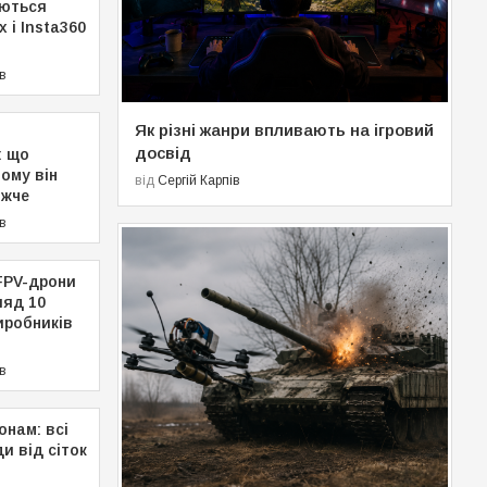
яються
 і Insta360
ів
Як різні жанри впливають на ігровий
досвід
: що
чому він
від
Сергій Карпів
ожче
ів
FPV-дрони
ляд 10
иробників
ів
онам: всі
и від сіток