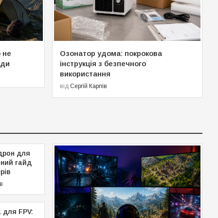
 не
Озонатор удома: покрокова
жди
інструкція з безпечного
використання
від
Сергій Карпів
дрон для
чний гайд
рів
ів
 для FPV: