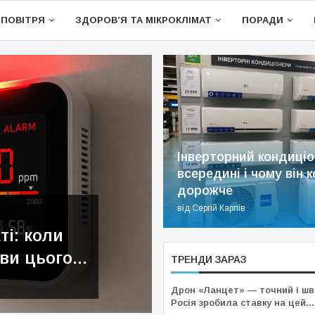
ПОВІТРЯ
ЗДОРОВ’Я ТА МІКРОКЛІМАТ
ПОРАДИ
Інверторний кондиціо
всередині і чому він 
дорожче
від
Сергій Карпів
ПОВІТРЯ
ті: коли
ви цього...
ТРЕНДИ ЗАРАЗ
Сергій Карпів
22.07.2026
Дрон «Ланцет» — точний і шв
Росія зробила ставку на цей...