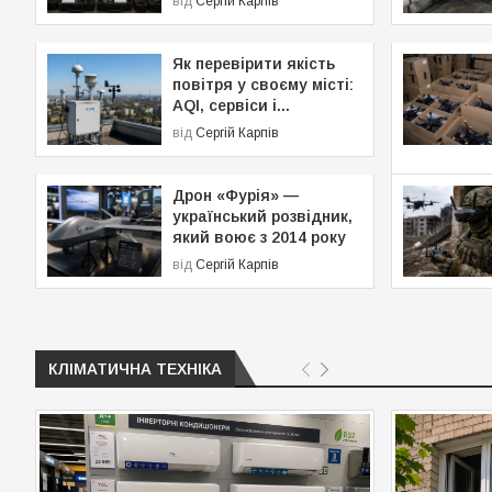
від
Сергій Карпів
Як перевірити якість
повітря у своєму місті:
AQI, сервіси і...
від
Сергій Карпів
Дрон «Фурія» —
український розвідник,
який воює з 2014 року
від
Сергій Карпів
КЛІМАТИЧНА ТЕХНІКА