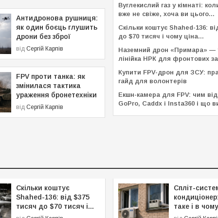
Вуглекислий газ у кімнаті: кол
вже не свіже, хоча ви цього...
Антидронова рушниця:
як один боєць глушить
Скільки коштує Shahed-136: ві
дрони без зброї
до $70 тисяч і чому ціна...
від
Сергій Карпів
Наземний дрон «Примара» — 
лінійка НРК для фронтових з
Купити FPV-дрон для ЗСУ: пр
FPV проти танка: як
гайд для волонтерів
змінилася тактика
ураження бронетехніки
Екшн-камера для FPV: чим ві
GoPro, Caddx і Insta360 і що 
від
Сергій Карпів
Скільки коштує
Спліт-систем
Shahed-136: від $375
кондиціонер
тисяч до $70 тисяч і...
таке і в чому