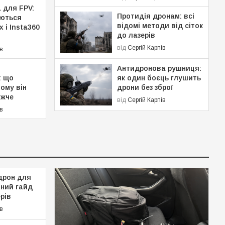
 для FPV:
Протидія дронам: всі
яються
відомі методи від сіток
 і Insta360
до лазерів
від
Сергій Карпів
ів
Антидронова рушниця:
: що
як один боєць глушить
чому він
дрони без зброї
ожче
від
Сергій Карпів
ів
дрон для
чний гайд
рів
ів