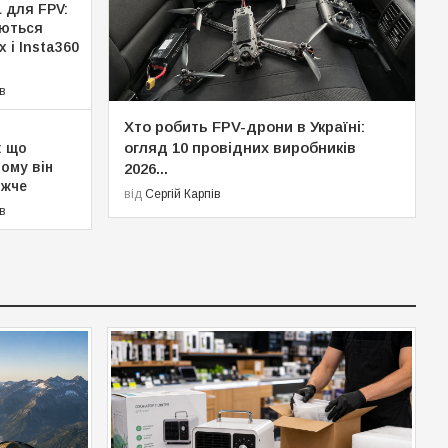
 для FPV:
яються
 і Insta360
ів
Хто робить FPV-дрони в Україні:
огляд 10 провідних виробників
: що
чому він
2026...
ожче
від
Сергій Карпів
ів