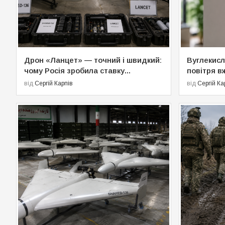
Дрон «Ланцет» — точний і швидкий:
Вуглекисли
чому Росія зробила ставку...
повітря вж
від
Сергій Карпів
від
Сергій Ка