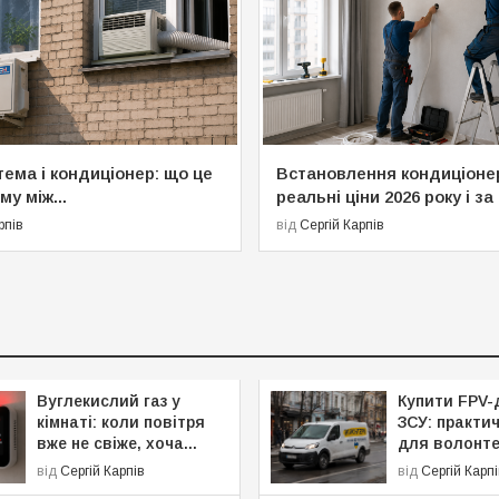
тема і кондиціонер: що це
Встановлення кондиціоне
му між...
реальні ціни 2026 року і за 
рпів
від
Сергій Карпів
Вуглекислий газ у
Купити FPV-
кімнаті: коли повітря
ЗСУ: практи
вже не свіже, хоча...
для волонте
від
Сергій Карпів
від
Сергій Карп