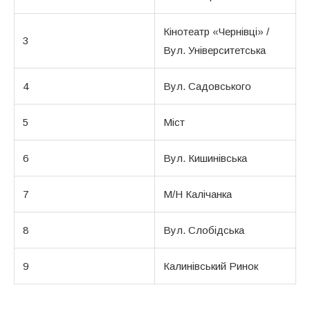
Кінотеатр «Чернівці» /
3
Вул. Університетська
4
Вул. Садовського
5
Міст
6
Вул. Кишинівська
7
М/Н Калічанка
8
Вул. Слобідська
9
Калинівський Ринок