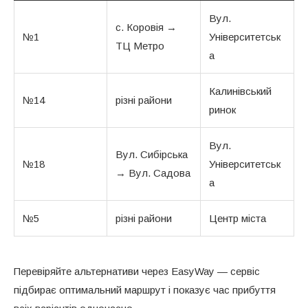
Вул.
с. Коровія →
№1
Університетськ
ТЦ Метро
а
Калинівський
№14
різні райони
ринок
Вул.
Вул. Сибірська
№18
Університетськ
→ Вул. Садова
а
№5
різні райони
Центр міста
Перевіряйте альтернативи через EasyWay — сервіс
підбирає оптимальний маршрут і показує час прибуття