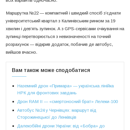
всіх варіантів одночасно.
Маршрутка №22 — компактний і швидкий спосіб з’єднати
університетський квартал з Калинівським ринком за 19
хвилин і дев’ять зупинок. А з GPS-сервісами очікування на
зупинці перетворюється з невизначеності на точний
розрахунок — відкрив додаток, побачив де автобус,
вийшов вчасно.
Вам також може сподобатися
Наземний дрон «Примара» — українська лінійка
НРК для фронтових завдань
Дрон RAM II — «смертоносний брат» Лелеки-100
Автобус №24 у Чернівцях: маршрут від
Сторожинецької до Ленківців
Далекобійні дрони України: від «Бобра» до