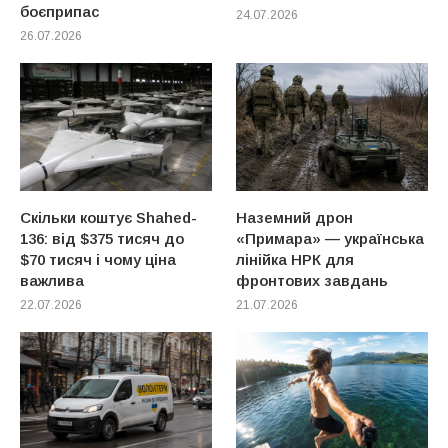
боєприпас
24.07.2026
26.07.2026
Скільки коштує Shahed-
Наземний дрон
136: від $375 тисяч до
«Примара» — українська
$70 тисяч і чому ціна
лінійка НРК для
важлива
фронтових завдань
22.07.2026
21.07.2026