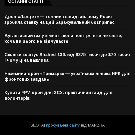
ОСТАННІ СТАТТІ
Дрон «Ланцет» — точний і швидкий: чому Росія
зробила ставку на цей баражувальний боєприпас
Вуглекислий газ у кімнаті: коли повітря вже не свіже,
хоча ви цього не відчуваєте
Скільки коштує Shahed-136: від $375 тисяч до $70 тисяч
і чому ціна важлива
Наземний дрон «Примара» — українська лінійка НРК для
фронтових завдань
Купити FPV-дрон для ЗСУ: практичний гайд для
волонтерів
SEO+AI
просування сайту
від MARZHA