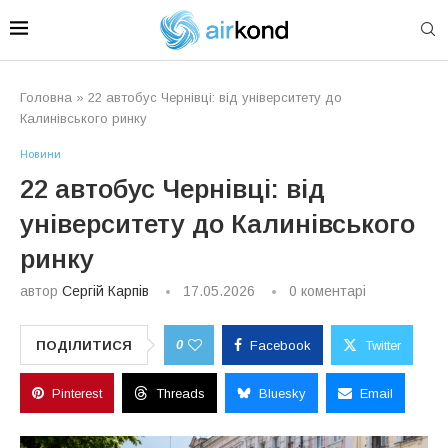
Головна
»
22 автобус Чернівці: від університету до
Калинівського ринку
Новини
22 автобус Чернівці: від
університету до Калинівського
ринку
автор
Сергій Карпів
17.05.2026
0 коментарі
0
ПОДІЛИТИСЯ
Facebook
Twitter
Pinterest
Threads
Bluesky
Email