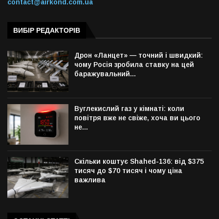
contact@airkond.com.ua
ВИБІР РЕДАКТОРІВ
Дрон «Ланцет» — точний і швидкий:
чому Росія зробила ставку на цей
баражувальний...
Вуглекислий газ у кімнаті: коли
повітря вже не свіже, хоча ви цього
не...
Скільки коштує Shahed-136: від $375
тисяч до $70 тисяч і чому ціна
важлива