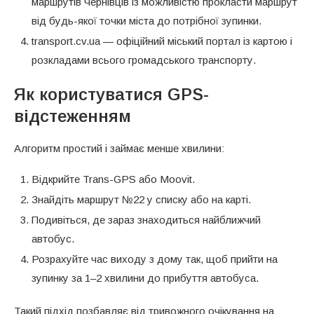
маршрутів Чернівців із можливістю прокласти маршрут
від будь-якої точки міста до потрібної зупинки.
transport.cv.ua — офіційний міський портал із картою і
розкладами всього громадського транспорту.
Як користуватися GPS-
відстеженням
Алгоритм простий і займає менше хвилини:
Відкрийте Trans-GPS або Moovit.
Знайдіть маршрут №22 у списку або на карті.
Подивіться, де зараз знаходиться найближчий
автобус.
Розрахуйте час виходу з дому так, щоб прийти на
зупинку за 1–2 хвилини до прибуття автобуса.
Такий підхід позбавляє від тривожного очікування на