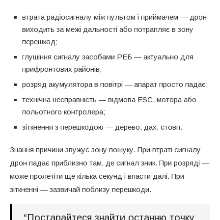
втрата радіосигналу між пультом і приймачем — дрон
виходить за межі дальності або потрапляє в зону
перешкод;
глушіння сигналу засобами РЕБ — актуально для
прифронтових районів;
розряд акумулятора в повітрі — апарат просто падає;
технічна несправність — відмова ESC, мотора або
польотного контролера;
зіткнення з перешкодою — дерево, дах, стовп.
Знання причини звужує зону пошуку. При втраті сигналу
дрон падає приблизно там, де сигнал зник. При розряді —
може пролетіти ще кілька секунд і впасти далі. При
зіткненні — зазвичай поблизу перешкоди.
“Постарайтеся знайти останню точку