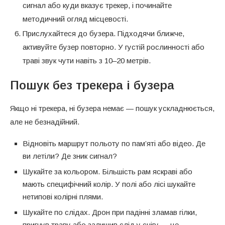
сигнал або куди вказує трекер, і починайте
методичний огляд місцевості.
Прислухайтеся до бузера. Підходячи ближче,
активуйте бузер повторно. У густій рослинності або
траві звук чути навіть з 10–20 метрів.
Пошук без трекера і бузера
Якщо ні трекера, ні бузера немає — пошук ускладнюється,
але не безнадійний.
Відновіть маршрут польоту по пам’яті або відео. Де
ви летіли? Де зник сигнал?
Шукайте за кольором. Більшість рам яскраві або
мають специфічний колір. У полі або лісі шукайте
нетипові колірні плями.
Шукайте по слідах. Дрон при падінні зламав гілки,
пригнув траву або залишив слід у снігу — це