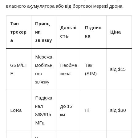
власного акумулятора або від бортової мережі дрона.
Тип
Принц
Дальні
Підпис
трекер
ип
Ціна
сть
ка
а
зв’язку
Мережа
GSM/LT
мобільн
Необме
Так
від $15
E
ого
жена
(SIM)
зв’язку
Радіока
нал
до 15
LoRa
Ні
від $30
868/915
км
МГц