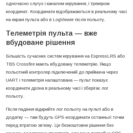
одночасно слугує і каналом керування, і трекером
координат. Координати відображаються в реальному часі
на екрані пульта або в LogViewer після польоту.
Телеметрія пульта — вже
вбудоване рішення
Більшість сучасних систем керування на ExpressLRS або
TBS Crossfire мають вбудовану телеметрію. Якщо
польотний контролер підключений до приймача через
UART і телеметрія налаштована — пульт показує
координати дрона в реальному часі і зберігає лог
польоту.
Після падіння відкрийте лог польоту на пульті або в
додатку — там будуть GPS-координати останньої точки
перед втратою зв’язку. Це безкоштовне рішення без