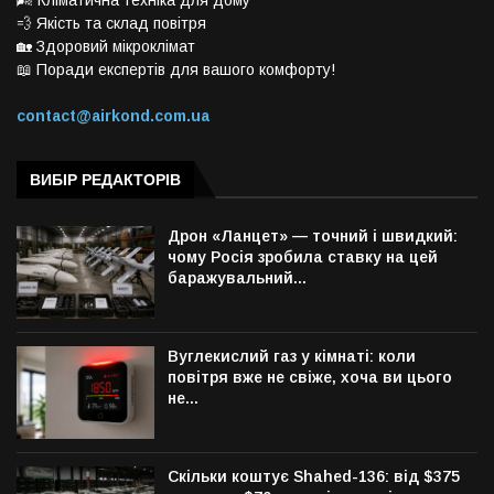
🌬️ Кліматична техніка для дому
💨 Якість та склад повітря
🏡 Здоровий мікроклімат
📖 Поради експертів для вашого комфорту!
contact@airkond.com.ua
ВИБІР РЕДАКТОРІВ
Дрон «Ланцет» — точний і швидкий:
чому Росія зробила ставку на цей
баражувальний...
Вуглекислий газ у кімнаті: коли
повітря вже не свіже, хоча ви цього
не...
Скільки коштує Shahed-136: від $375