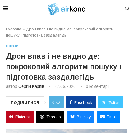
Головна
»
Дрон впав і не видно де: покроковий алгоритм
пошуку і підготовка заздалегідь
Поради
Дрон впав і не видно де:
покроковий алгоритм пошуку і
підготовка заздалегідь
автор
Сергій Карпів
27.06.2026
0 коментарі
0
ПОДІЛИТИСЯ
Facebook
Twitter
Pinterest
Threads
Bluesky
Email