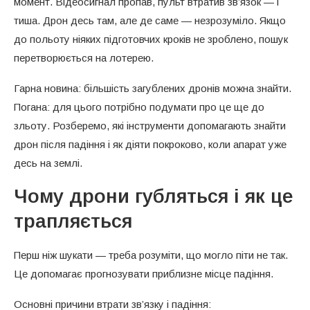
момент. Відеосигнал пропав, пульт втратив зв’язок — і
тиша. Дрон десь там, але де саме — незрозуміло. Якщо
до польоту ніяких підготовчих кроків не зроблено, пошук
перетворюється на лотерею.
Гарна новина: більшість загублених дронів можна знайти.
Погана: для цього потрібно подумати про це ще до
зльоту. Розберемо, які інструменти допомагають знайти
дрон після падіння і як діяти покроково, коли апарат уже
десь на землі.
Чому дрони губляться і як це
трапляється
Перш ніж шукати — треба розуміти, що могло піти не так.
Це допомагає прогнозувати приблизне місце падіння.
Основні причини втрати зв’язку і падіння: