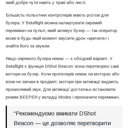
який добре чути навіть у траві або листі.
Більшість польотних контролерів мають роз’єм для
бузера. У Betaflight можна налаштувати окремий
перемикач на пульті, який активує бузер — так оператор
може в будь-який момент змусити дрон «кричати» і
знайти його за звуком.
Якщо окремого бузера немає — є обхідний варіант. У
Betaflight є функція DShot Beacon: вона перетворює самі
мотори на бузер. Коли пропелерів немає на моторах або
вони не загнані в предмет, мотори при активації видають
пронизливий звук. Для активації достатньо встановити
режим BEEPER у вкладці Modes і призначити перемикач.
“Рекомендуємо вмикати DShot
Beacon — це дозволяє перетворити