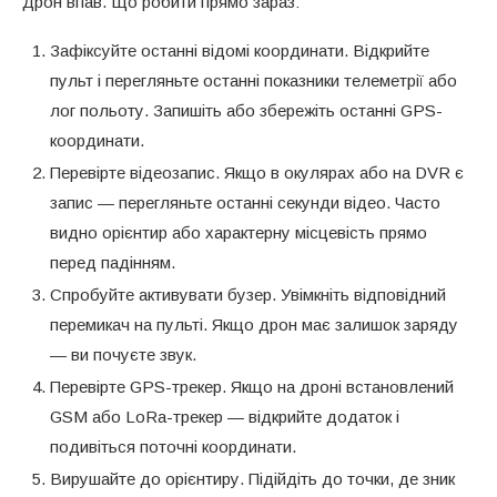
Дрон впав. Що робити прямо зараз:
Зафіксуйте останні відомі координати. Відкрийте
пульт і перегляньте останні показники телеметрії або
лог польоту. Запишіть або збережіть останні GPS-
координати.
Перевірте відеозапис. Якщо в окулярах або на DVR є
запис — перегляньте останні секунди відео. Часто
видно орієнтир або характерну місцевість прямо
перед падінням.
Спробуйте активувати бузер. Увімкніть відповідний
перемикач на пульті. Якщо дрон має залишок заряду
— ви почуєте звук.
Перевірте GPS-трекер. Якщо на дроні встановлений
GSM або LoRa-трекер — відкрийте додаток і
подивіться поточні координати.
Вирушайте до орієнтиру. Підійдіть до точки, де зник