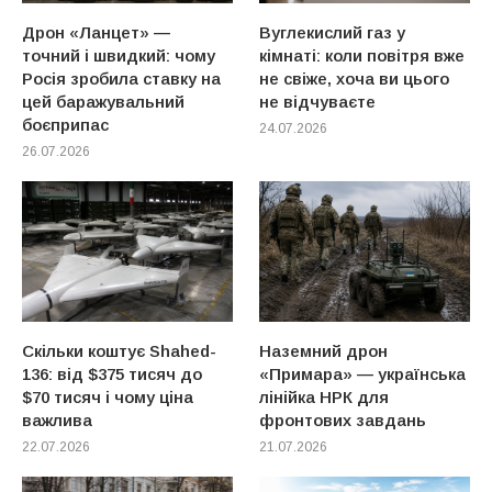
Дрон «Ланцет» —
Вуглекислий газ у
точний і швидкий: чому
кімнаті: коли повітря вже
Росія зробила ставку на
не свіже, хоча ви цього
цей баражувальний
не відчуваєте
боєприпас
24.07.2026
26.07.2026
Скільки коштує Shahed-
Наземний дрон
136: від $375 тисяч до
«Примара» — українська
$70 тисяч і чому ціна
лінійка НРК для
важлива
фронтових завдань
22.07.2026
21.07.2026