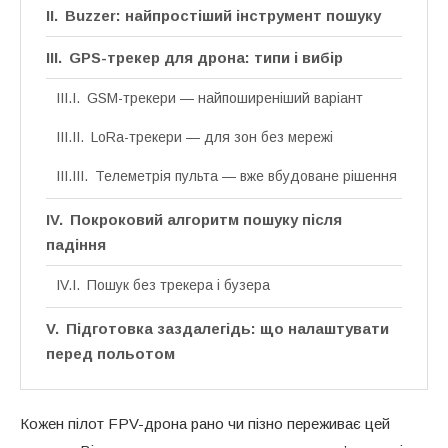
Buzzer: найпростіший інструмент пошуку
GPS-трекер для дрона: типи і вибір
GSM-трекери — найпоширеніший варіант
LoRa-трекери — для зон без мережі
Телеметрія пульта — вже вбудоване рішення
Покроковий алгоритм пошуку після
падіння
Пошук без трекера і бузера
Підготовка заздалегідь: що налаштувати
перед польотом
Кожен пілот FPV-дрона рано чи пізно переживає цей