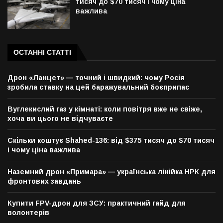
тисяч до $70 тисяч і чому ціна
важлива
ОСТАННІ СТАТТІ
Дрон «Ланцет» — точний і швидкий: чому Росія
зробила ставку на цей баражувальний боєприпас
Вуглекислий газ у кімнаті: коли повітря вже не свіже,
хоча ви цього не відчуваєте
Скільки коштує Shahed-136: від $375 тисяч до $70 тисяч
і чому ціна важлива
Наземний дрон «Примара» — українська лінійка НРК для
фронтових завдань
Купити FPV-дрон для ЗСУ: практичний гайд для
волонтерів