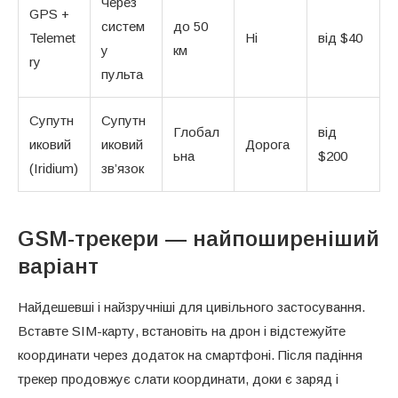
Через
GPS +
систем
до 50
Telemet
Ні
від $40
у
км
ry
пульта
Супутн
Супутн
Глобал
від
иковий
иковий
Дорога
ьна
$200
(Iridium)
зв’язок
GSM-трекери — найпоширеніший
варіант
Найдешевші і найзручніші для цивільного застосування.
Вставте SIM-карту, встановіть на дрон і відстежуйте
координати через додаток на смартфоні. Після падіння
трекер продовжує слати координати, доки є заряд і