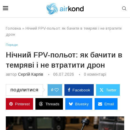
Головна
»
Нічний FPV-польот: як бачити в темряві і не втратити
дрон
Поради
Нічний FPV-польот: як бачити в
темряві і не втратити дрон
автор
Сергій Карпів
06.07.2026
0 коментарі
0
ПОДІЛИТИСЯ
Facebook
Twitter
Pinterest
Threads
Bluesky
Email