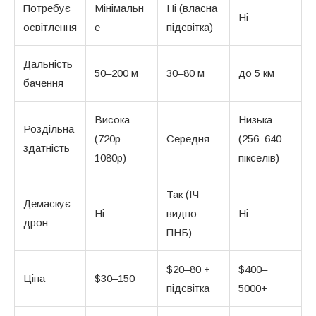
Потребує
Мінімальн
Ні (власна
Ні
освітлення
е
підсвітка)
Дальність
50–200 м
30–80 м
до 5 км
бачення
Висока
Низька
Роздільна
(720p–
Середня
(256–640
здатність
1080p)
пікселів)
Так (ІЧ
Демаскує
Ні
видно
Ні
дрон
ПНБ)
$20–80 +
$400–
Ціна
$30–150
підсвітка
5000+