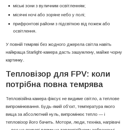
міські зони з вуличним освітленням;
місячні ночі або зоряне небо у полі;
прифронтові райони з підсвіткою від пожеж або
освітлення.
У повній темряві без жодного джерела світла навіть
найкраща Starlight-камера дасть зашумлену, майже чорну
картинку.
Тепловізор для FPV: коли
потрібна повна темрява
Тепловізійна камера фіксує не видиме світло, а теплове
випромінювання. Будь-який об’єкт, температура якого
вища за абсолютний нуль, випромінює тепло — і
тепловізор його бачить. Мотори, люди, техніка, нагрівачі
— все це яскраві плями на тепловізійному зображенні