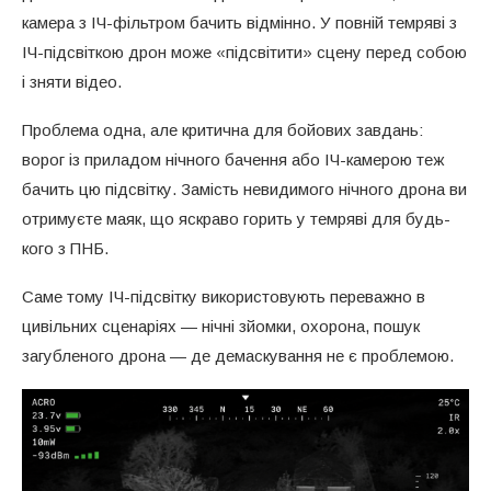
камера з ІЧ-фільтром бачить відмінно. У повній темряві з
ІЧ-підсвіткою дрон може «підсвітити» сцену перед собою
і зняти відео.
Проблема одна, але критична для бойових завдань:
ворог із приладом нічного бачення або ІЧ-камерою теж
бачить цю підсвітку. Замість невидимого нічного дрона ви
отримуєте маяк, що яскраво горить у темряві для будь-
кого з ПНБ.
Саме тому ІЧ-підсвітку використовують переважно в
цивільних сценаріях — нічні зйомки, охорона, пошук
загубленого дрона — де демаскування не є проблемою.