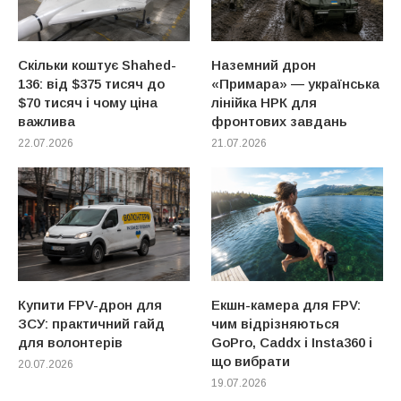
Скільки коштує Shahed-
Наземний дрон
136: від $375 тисяч до
«Примара» — українська
$70 тисяч і чому ціна
лінійка НРК для
важлива
фронтових завдань
22.07.2026
21.07.2026
Купити FPV-дрон для
Екшн-камера для FPV:
ЗСУ: практичний гайд
чим відрізняються
для волонтерів
GoPro, Caddx і Insta360 і
що вибрати
20.07.2026
19.07.2026