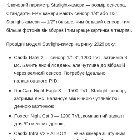
Ключовий параметр Starlight-камери — розмір сенсора.
Стандартні FPV-камери мають сенсор 1/4″ або 1/3″.
Starlight-камери — 1/2″ і більше. Чим більший сенсор, тим
більше фотонів він збирає і тим краще картинка в темряві.
Провідні моделі Starlight-камер на ринку 2026 року:
Caddx Ratel 2 — сенсор 1/1.8″, 1200 TVL, затримка 8
мс. Бачить вночі як вдень, але чутлива до вібрацій
через великий сенсор. Потребує ідеально
налаштованого PID;
RunCam Night Eagle 3 — 1500 TVL, Starlight-сенсор,
затримка 8 мс. Балансує між нічною чутливістю і
денною картинкою;
Foxeer Night Cat 3 — 1200 TVL, компактний варіант
для 5″ і менших дронів;
Caddx Infra V2 + AI BOX — нічна камера зі штучним