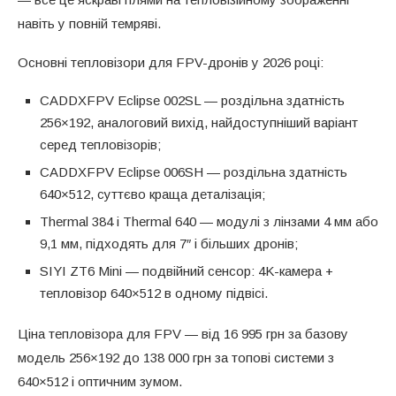
навіть у повній темряві.
Основні тепловізори для FPV-дронів у 2026 році:
CADDXFPV Eclipse 002SL — роздільна здатність
256×192, аналоговий вихід, найдоступніший варіант
серед тепловізорів;
CADDXFPV Eclipse 006SH — роздільна здатність
640×512, суттєво краща деталізація;
Thermal 384 і Thermal 640 — модулі з лінзами 4 мм або
9,1 мм, підходять для 7″ і більших дронів;
SIYI ZT6 Mini — подвійний сенсор: 4K-камера +
тепловізор 640×512 в одному підвісі.
Ціна тепловізора для FPV — від 16 995 грн за базову
модель 256×192 до 138 000 грн за топові системи з
640×512 і оптичним зумом.