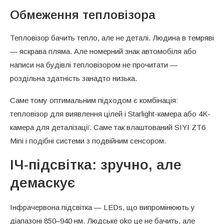
Обмеження тепловізора
Тепловізор бачить тепло, але не деталі. Людина в темряві
— яскрава пляма. Але номерний знак автомобіля або
написи на будівлі тепловізором не прочитати —
роздільна здатність занадто низька.
Саме тому оптимальним підходом є комбінація:
тепловізор для виявлення цілей і Starlight-камера або 4K-
камера для деталізації. Саме так влаштований SIYI ZT6
Mini і подібні системи з подвійним сенсором.
ІЧ-підсвітка: зручно, але
демаскує
Інфрачервона підсвітка — LEDs, що випромінюють у
діапазоні 850–940 нм. Людське oko це не бачить, але