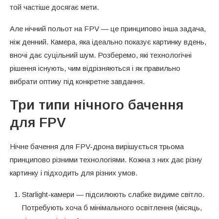
той частіше досягає мети.
Але нічний польот на FPV — це принципово інша задача,
ніж денний. Камера, яка ідеально показує картинку вдень,
вночі дає суцільний шум. Розберемо, які технологічні
рішення існують, чим відрізняються і як правильно
вибрати оптику під конкретне завдання.
Три типи нічного бачення
для FPV
Нічне бачення для FPV-дрона вирішується трьома
принципово різними технологіями. Кожна з них дає різну
картинку і підходить для різних умов.
Starlight-камери — підсилюють слабке видиме світло.
Потребують хоча б мінімального освітлення (місяць,