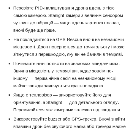
Перевірте PID-налаштування дрона вдень з тією
самою камерою. Starlight-камери з великим сенсором
чутливі до вібрацій — якщо вдень картинка плаває,
вночі буде ще гірше.
Не покладайтеся на GPS Rescue вночі на незнайомій
місцевості. Дрон повернеться до точки зльоту і може
зіткнутися з перешкодою, яку ви не бачили в темряві.
Починайте нічні польоти на знайомих майданчиках.
Звична місцевість у темряві виглядає зовсім по-
іншому — перша нічна сесія на незнайомому місці
майже завжди закінчується краш-посадкою.
Якщо є тепловізор — використовуйте його для
орієнтування, а Starlight — для детального огляду.
Перемикайтеся між камерами залежно від завдання.
Використовуйте buzzer або GPS-трекер. Вночі знайти
впавший дрон без звукового маяка або трекера майже