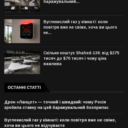
баражувальний...
Вуглекислий газ у кімнаті: коли
повітря вже не свіже, хоча ви цього
не...
Скільки коштує Shahed-136: від $375
тисяч до $70 тисяч і чому ціна
важлива
ОСТАННІ СТАТТІ
Дрон «Ланцет» — точний і швидкий: чому Росія
зробила ставку на цей баражувальний боєприпас
Вуглекислий газ у кімнаті: коли повітря вже не свіже,
хоча ви цього не відчуваєте