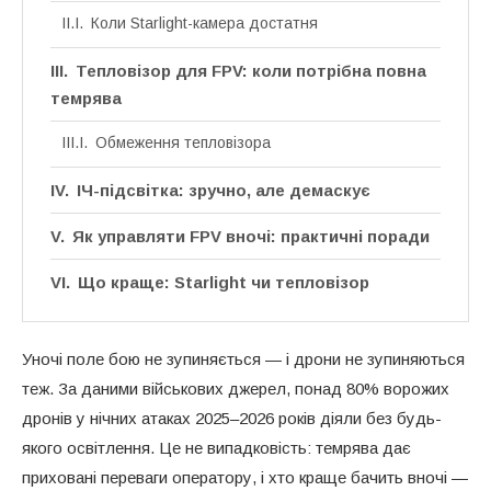
Коли Starlight-камера достатня
Тепловізор для FPV: коли потрібна повна
темрява
Обмеження тепловізора
ІЧ-підсвітка: зручно, але демаскує
Як управляти FPV вночі: практичні поради
Що краще: Starlight чи тепловізор
Уночі поле бою не зупиняється — і дрони не зупиняються
теж. За даними військових джерел, понад 80% ворожих
дронів у нічних атаках 2025–2026 років діяли без будь-
якого освітлення. Це не випадковість: темрява дає
приховані переваги оператору, і хто краще бачить вночі —