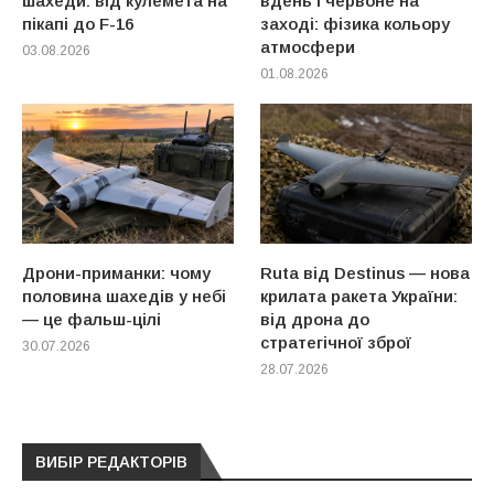
шахеди: від кулемета на
вдень і червоне на
пікапі до F-16
заході: фізика кольору
атмосфери
03.08.2026
01.08.2026
Дрони-приманки: чому
Ruta від Destinus — нова
половина шахедів у небі
крилата ракета України:
— це фальш-цілі
від дрона до
стратегічної зброї
30.07.2026
28.07.2026
ВИБІР РЕДАКТОРІВ