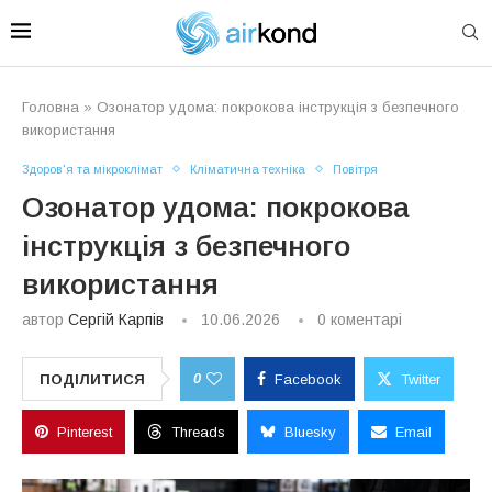
Головна
»
Озонатор удома: покрокова інструкція з безпечного
використання
Здоров'я та мікроклімат
Кліматична техніка
Повітря
Озонатор удома: покрокова
інструкція з безпечного
використання
автор
Сергій Карпів
10.06.2026
0 коментарі
0
ПОДІЛИТИСЯ
Facebook
Twitter
Pinterest
Threads
Bluesky
Email