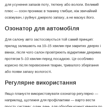
для усунення запахів поту, тютюну або вологи. Великий
плюс — озон проникає в тканину глибше, ніж звичайний
освіжувач, і руйнує джерело запаху, а не маскує його.
Озонатор для автомобіля
Для салону авто застосовується той самий принцип:
прилад залишають на 10–15 хвилин при закритих дверях і
вікнах, після чого салон провітрюють відкритими дверима
протягом 5–10 хвилин перед посадкою. Це особливо
корисно після перевезення тварин, тривалого зберігання
або появи запаху вологості.
Регулярне використання
Якщо плануєте використовувати озонатор регулярно —
наприклад, щотижня для профілактики — варто вести
просту систему: один день для обробки кожної кімнати по