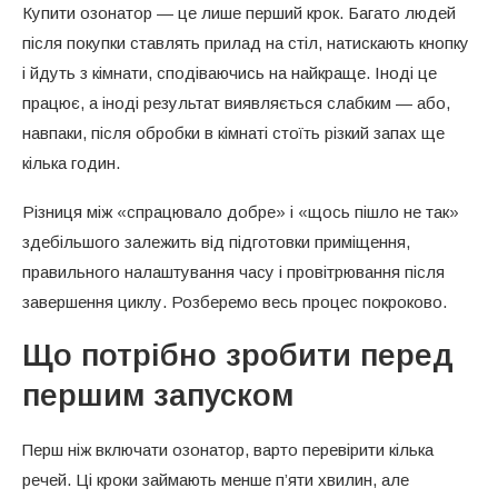
Купити озонатор — це лише перший крок. Багато людей
Регулярне використання
після покупки ставлять прилад на стіл, натискають кнопку
і йдуть з кімнати, сподіваючись на найкраще. Іноді це
Поширені помилки при використанні
працює, а іноді результат виявляється слабким — або,
озонатора
навпаки, після обробки в кімнаті стоїть різкий запах ще
кілька годин.
Різниця між «спрацювало добре» і «щось пішло не так»
здебільшого залежить від підготовки приміщення,
правильного налаштування часу і провітрювання після
завершення циклу. Розберемо весь процес покроково.
Що потрібно зробити перед
першим запуском
Перш ніж включати озонатор, варто перевірити кілька
речей. Ці кроки займають менше п’яти хвилин, але