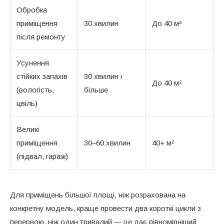
Обробка
приміщення
30 хвилин
До 40 м²
після ремонту
Усунення
стійких запахів
30 хвилин і
До 40 м²
(вологість,
більше
цвіль)
Великі
приміщення
30–60 хвилин
40+ м²
(підвал, гараж)
Для приміщень більшої площі, ніж розрахована на
конкретну модель, краще провести два короткі цикли з
перервою, ніж один тривалий — це дає рівномірніший