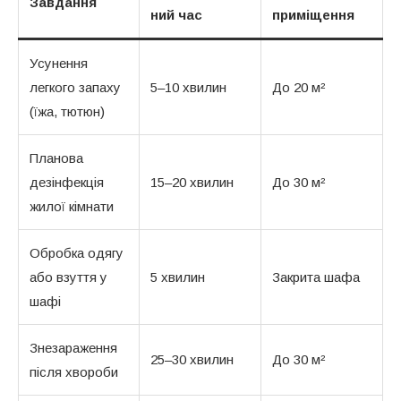
Завдання
ний час
приміщення
Усунення
легкого запаху
5–10 хвилин
До 20 м²
(їжа, тютюн)
Планова
дезінфекція
15–20 хвилин
До 30 м²
жилої кімнати
Обробка одягу
або взуття у
5 хвилин
Закрита шафа
шафі
Знезараження
25–30 хвилин
До 30 м²
після хвороби