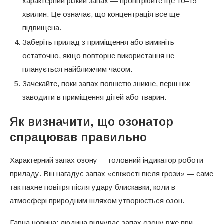
характерний різкий запах — провітрюйте ще 10–15
хвилин. Це означає, що концентрація все ще
підвищена.
Заберіть прилад з приміщення або вимкніть
остаточно, якщо повторне використання не
планується найближчим часом.
Зачекайте, поки запах повністю зникне, перш ніж
заводити в приміщення дітей або тварин.
Як визначити, що озонатор
спрацював правильно
Характерний запах озону — головний індикатор роботи
приладу. Він нагадує запах «свіжості після грози» — саме
так пахне повітря після удару блискавки, коли в
атмосфері природним шляхом утворюється озон.
Гарна новина: людина відчуває запах озону вже при